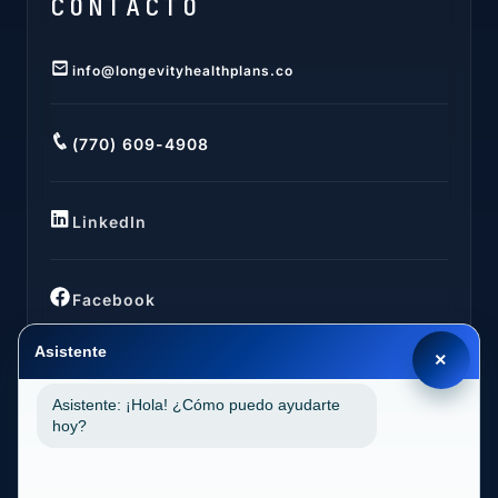
CONTACTO
info@longevityhealthplans.co
(770) 609-4908
LinkedIn
Facebook
Asistente
×
Asistente: ¡Hola! ¿Cómo puedo ayudarte
UBICACIONES
hoy?
California (CA)