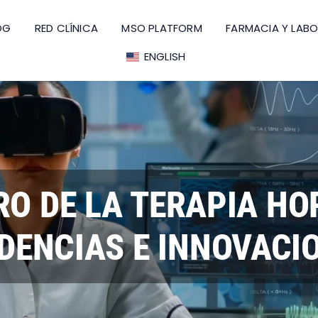
OG
RED CLÍNICA
MSO PLATFORM
FARMACIA Y LAB
ENGLISH
RO DE LA TERAPIA H
DENCIAS E INNOVACI