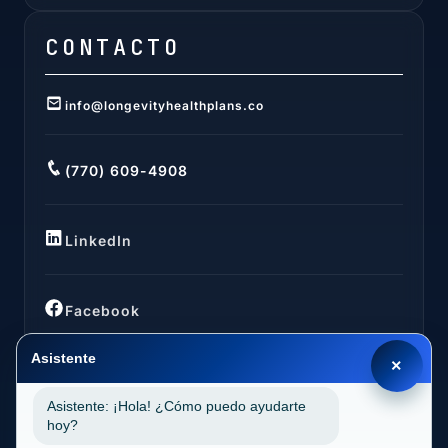
CONTACTO
info@longevityhealthplans.co
(770) 609-4908
LinkedIn
Facebook
Asistente
×
Asistente: ¡Hola! ¿Cómo puedo ayudarte
UBICACIONES
hoy?