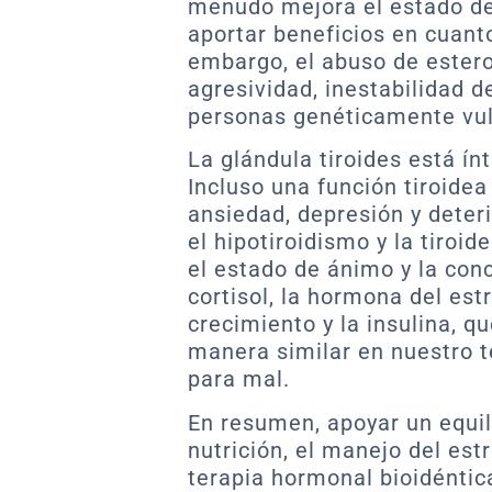
menudo mejora el estado d
aportar beneficios en cuanto 
embargo, el abuso de ester
agresividad, inestabilidad d
personas genéticamente vul
La glándula tiroides está ín
Incluso una función tiroidea
ansiedad, depresión y deterio
el hipotiroidismo y la tiro
el estado de ánimo y la con
cortisol, la hormona del est
crecimiento y la insulina, q
manera similar en nuestro t
para mal.
En resumen, apoyar un equil
nutrición, el manejo del est
terapia hormonal bioidéntic