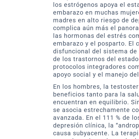
los estrógenos apoya el est
embarazo en muchas mujeres
madres en alto riesgo de de
complica aún más el panora
las hormonas del estrés como
embarazo y el posparto. El c
disfuncional del sistema d
de los trastornos del estad
protocolos integradores como
apoyo social y el manejo de
En los hombres, la testoste
beneficios tanto para la sa
encuentran en equilibrio. S
se asocia estrechamente co
avanzada. En el 111 % de l
depresión clínica, la “andro
causa subyacente. La terap