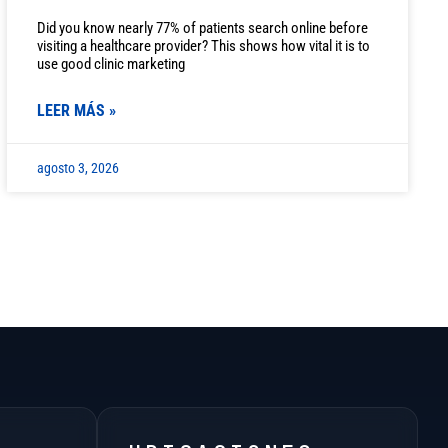
Did you know nearly 77% of patients search online before
visiting a healthcare provider? This shows how vital it is to
use good clinic marketing
LEER MÁS »
agosto 3, 2026