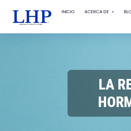
INICIO
ACERCA DE
BL
LA R
HORM