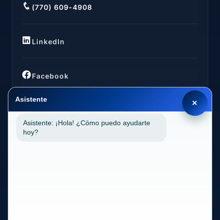
(770) 609-4908
LinkedIn
Facebook
Asistente
×
Asistente: ¡Hola! ¿Cómo puedo ayudarte
UBICACIONES
hoy?
California (CA)
2030 MAIN STREET SUITE 1300 1038 IRVINE, CA
92614