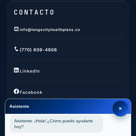
CONTACTO
info@longevityhealthplans.co
(770) 609-4908
LinkedIn
Facebook
Asistente
×
Asistente: ¡Hola! ¿Cómo puedo ayudarte
UBICACIONES
hoy?