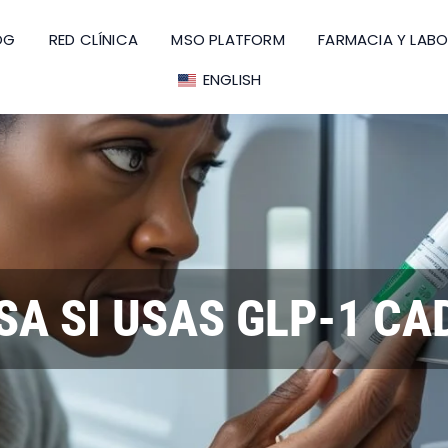
OG
RED CLÍNICA
MSO PLATFORM
FARMACIA Y LAB
ENGLISH
SA SI USAS GLP-1 C