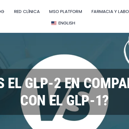
OG
RED CLÍNICA
MSO PLATFORM
FARMACIA Y LAB
ENGLISH
S EL GLP-2 EN COMP
CON EL GLP-1?