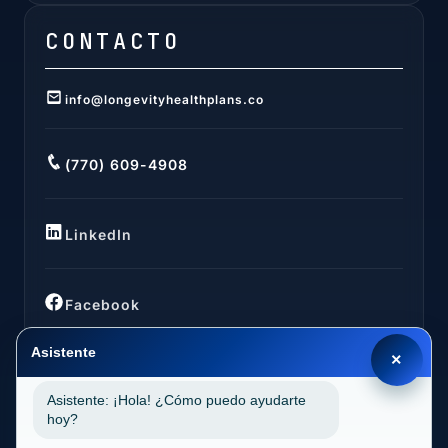
CONTACTO
info@longevityhealthplans.co
(770) 609-4908
LinkedIn
Facebook
Asistente
×
Asistente: ¡Hola! ¿Cómo puedo ayudarte
UBICACIONES
hoy?